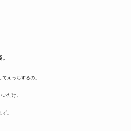
楽。
してえっちするの。
いいだけ。
はず。